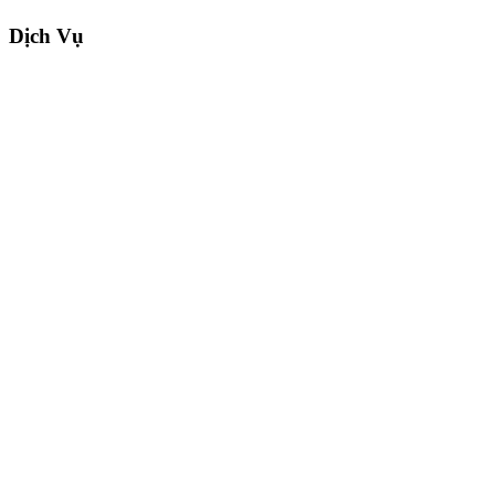
Dịch Vụ