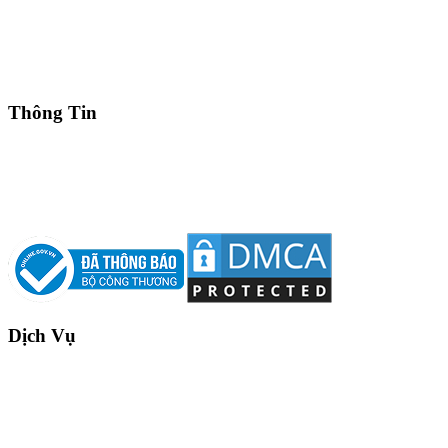
Trụ sở chính: Số 25 - 25A Đường số 81, P. Tân Hưng, TP. Hồ Chí
Minh, Việt Nam
MST: 0317864538
(84) 28.3775 0888 (50 lines)
Hotline: (84) 901 139 019
info@thamico.com
Thông Tin
Dịch Vụ